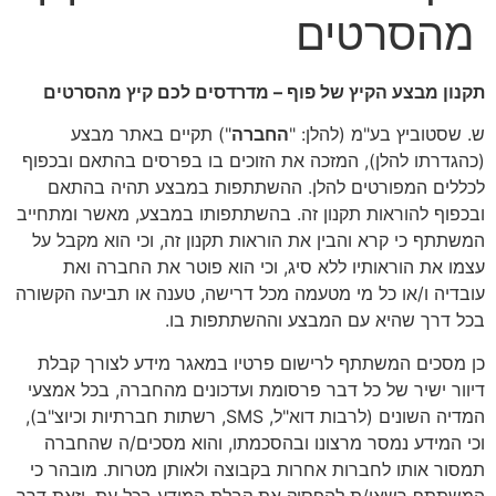
מהסרטים
תקנון מבצע הקיץ של פוף – מדרדסים לכם קיץ מהסרטים
ש. שסטוביץ בע"מ (להלן: "
החברה
") תקיים באתר מבצע
(כהגדרתו להלן), המזכה את הזוכים בו בפרסים בהתאם ובכפוף
לכללים המפורטים להלן. ההשתתפות במבצע תהיה בהתאם
ובכפוף להוראות תקנון זה. בהשתתפותו במבצע, מאשר ומתחייב
המשתתף כי קרא והבין את הוראות תקנון זה, וכי הוא מקבל על
עצמו את הוראותיו ללא סיג, וכי הוא פוטר את החברה ואת
עובדיה ו/או כל מי מטעמה מכל דרישה, טענה או תביעה הקשורה
בכל דרך שהיא עם המבצע וההשתתפות בו.
כן מסכים המשתתף לרישום פרטיו במאגר מידע לצורך קבלת
דיוור ישיר של כל דבר פרסומת ועדכונים מהחברה, בכל אמצעי
המדיה השונים (לרבות דוא"ל, SMS, רשתות חברתיות וכיוצ"ב),
וכי המידע נמסר מרצונו ובהסכמתו, והוא מסכים/ה שהחברה
תמסור אותו לחברות אחרות בקבוצה ולאותן מטרות. מובהר כי
המשתתף רשאי/ת להפסיק את קבלת המידע בכל עת, וזאת דרך